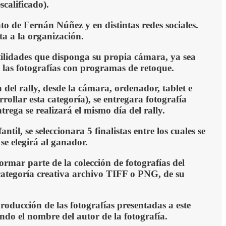
scalificado).
o de Fernán Núñez y en distintas redes sociales.
ta a la organización.
utilidades que disponga su propia cámara, ya sea
de las fotografías con programas de retoque
.
a
del rally
, desde la cámara, ordenador, tablet e
rollar esta categoría),
se entregara f
otografía
trega se realizará el mismo día del rally.
antil, se
seleccionara
5 finalistas entre los cuales se
 se
elegirá
al ganador.
rmar parte de la colección de fotografías del
 categoría creativa archivo TI
F
F
o PNG,
de su
oducción de las fotografías presentadas a este
ando el nombre del autor de la fotografía.