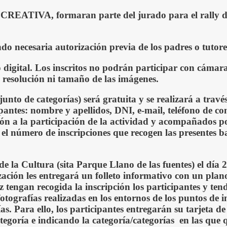
CREATIVA, formaran parte del jurado para el rally del
o necesaria autorización previa de los padres o tutores
o digital. Los inscritos no podrán participar con cáma
a resolución ni tamaño de las imágenes.
njunto de
categorías) será gratuita y se realizará a travé
icipantes: nombre y apellidos, DNI, e-mail, teléfono de c
ón a la participación
de la actividad
y acompañados por
el número de inscripciones que recogen las presentes ba
de la Cultura (sita Parque Llano de las fuentes) el día 
ación les entregará un folleto informativo con un plano 
ez
tengan recogida la inscripción los participantes y ten
otografías realizadas en los entornos de los puntos de i
fías. Para ello, los participantes entregarán su tarjeta
tegoría e indicando la categoría/categorías en las que