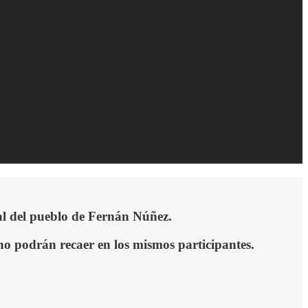
nial del pueblo de Fernán Núñez.
 no podrá
n
recaer en
los
mismo
s
participante
s
.