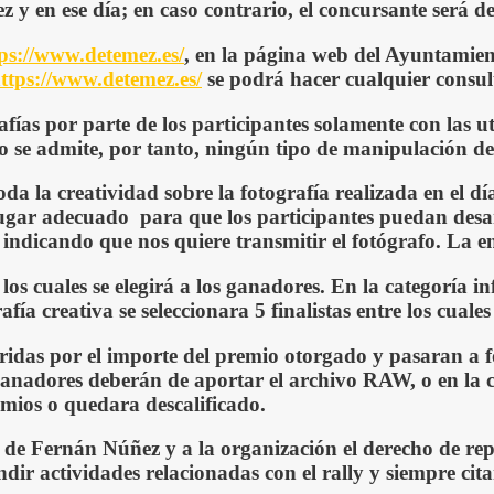
y en ese día; en caso contrario, el concursante será de
ps://www.detemez.es/
, en la página web del Ayuntamient
ttps://www.detemez.es/
se podrá hacer cualquier consul
afías por parte de los participantes solamente con las 
c. No se admite, por tanto, ningún tipo de manipulación 
oda la creatividad
sobre la fotografía realizada en el
dí
ugar adecuado para que los participantes puedan desar
indicando que nos quiere transmitir el
f
otógrafo. La en
 los cuales se elegirá a los ganadores.
En la categoría inf
rafía
creativa
se
seleccionara
5 finalistas entre los cuales
idas por el importe del premio otorgado y pasaran a fo
ganadores deberán de aportar el archivo RAW
, o en la
emios o quedara descalificado.
de Fernán Núñez y a la organización el derecho de repr
dir actividades relacionadas con el rally y siempre cit